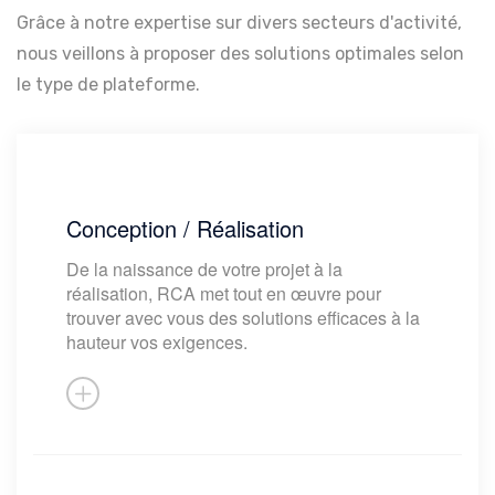
Grâce à notre expertise sur divers secteurs d'activité,
nous veillons à proposer des solutions optimales selon
le type de plateforme.
Pour y parvenir, ses équipes
Conception / Réalisation
d'ingénieurs et d'experts de la
De la naissance de votre projet à la
construction agro alimentaire se
réalisation, RCA met tout en œuvre pour
mobilisent et réalisent une analyse
trouver avec vous des solutions efficaces à la
détaillée de votre existant à travers
hauteur vos exigences.
plusieurs études